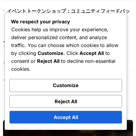
イベントトークンショップ：コミュニティフィードバッ
ク、ユーザーレビュー、満足度
We respect your privacy
Cookies help us improve your experience,
deliver personalized content, and analyze
アーカイブ
traffic. You can choose which cookies to allow
by clicking
Customize
. Click
Accept All
to
consent or
Reject All
to decline non-essential
March 2026
cookies.
February 2026
Customize
Reject All
You Missed
Accept All