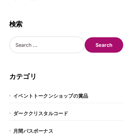
検索
S
e
a
r
c
h
カテゴリ
f
o
r
イベントトークンショップの賞品
:
ダーククリスタルコード
月間パスボーナス